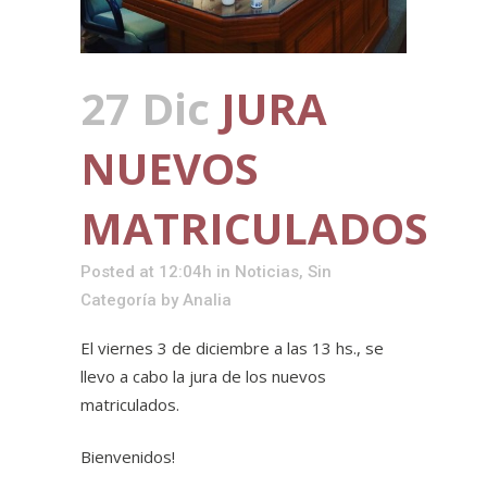
27 Dic
JURA
NUEVOS
MATRICULADOS
Posted at 12:04h
in
Noticias
,
Sin
Categoría
by
Analia
El viernes 3 de diciembre a las 13 hs., se
llevo a cabo la jura de los nuevos
matriculados.
Bienvenidos!