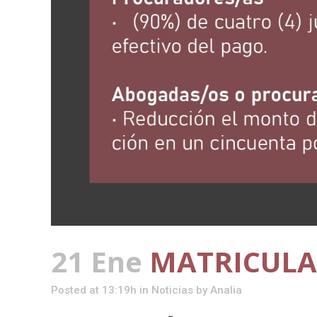
21 Ene
MATRICULA
Posted at 13:19h
in
Noticias
by
Analia