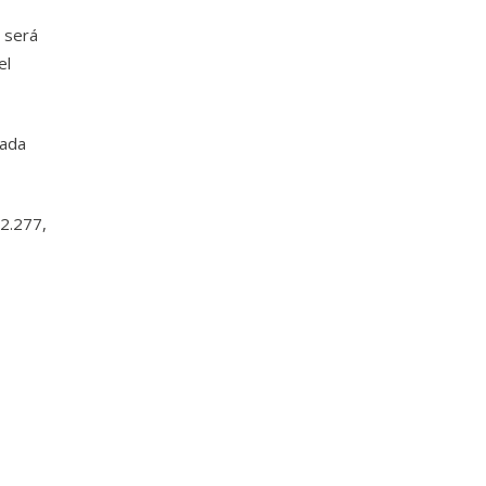
 será
el
cada
12.277,