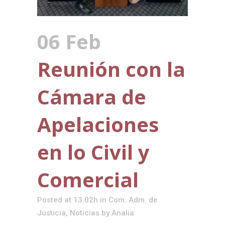
06 Feb
Reunión con la
Cámara de
Apelaciones
en lo Civil y
Comercial
Posted at 13:02h
in
Com. Adm. de
Justicia
,
Noticias
by
Analia