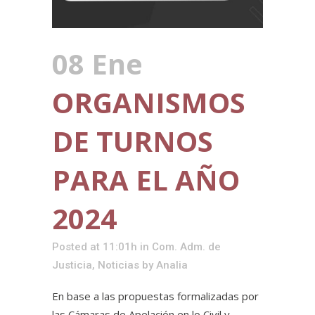
08 Ene
ORGANISMOS
DE TURNOS
PARA EL AÑO
2024
Posted at 11:01h
in
Com. Adm. de
Justicia
,
Noticias
by
Analia
En base a las propuestas formalizadas por
las Cámaras de Apelación en lo Civil y