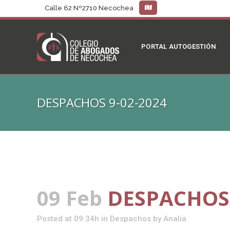
Calle 62 Nº2710 Necochea
PORTAL AUTOGESTIÓN
DESPACHOS 9-02-2024
09 Feb
DESPACHOS 
Posted at 09:34h
in
Despachos
by
Analia