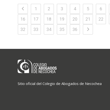
1
2
3
4
5
6
16
17
18
19
20
21
22
32
33
34
35
36
Sitio oficial del Colegio de Abogados de Necochea