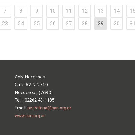
7
8
9
10
11
12
13
14
1
23
24
25
26
27
28
29
30
3
CAN Necochea
Calle 62 Nº2710
Necochea , (7630)
Tel. : 02262 43-1185
Email:
secretaria@can.org.ar
www.can.org.ar