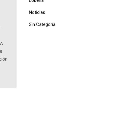
Lobería
Noticias
Sin Categoría
-
BA
se
ción