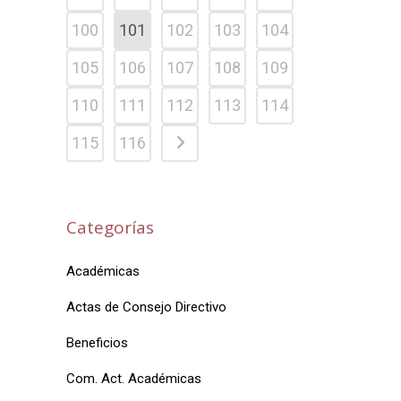
100
101
102
103
104
105
106
107
108
109
110
111
112
113
114
115
116
Categorías
Académicas
Actas de Consejo Directivo
Beneficios
Com. Act. Académicas