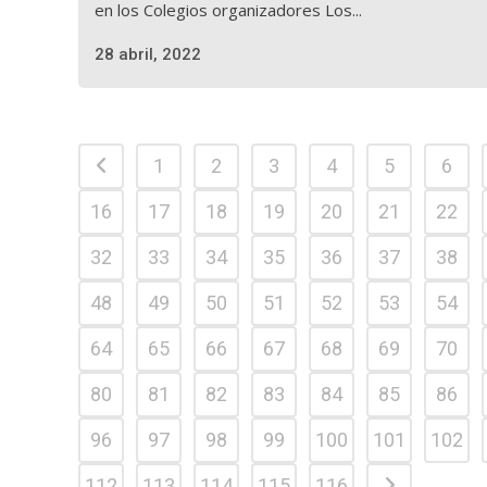
en los Colegios organizadores Los...
28 abril, 2022
1
2
3
4
5
6
16
17
18
19
20
21
22
32
33
34
35
36
37
38
48
49
50
51
52
53
54
64
65
66
67
68
69
70
80
81
82
83
84
85
86
96
97
98
99
100
101
102
112
113
114
115
116