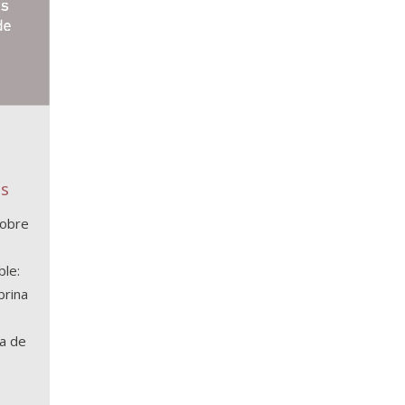
os
sobre
ble:
brina
ia de