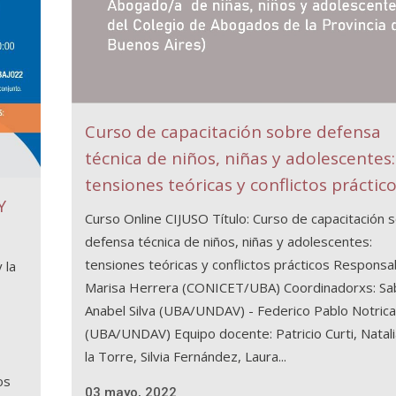
Curso de capacitación sobre defensa
técnica de niños, niñas y adolescentes:
tensiones teóricas y conflictos práctic
Y
Curso Online CIJUSO Título: Curso de capacitación 
defensa técnica de niños, niñas y adolescentes:
tensiones teóricas y conflictos prácticos Responsa
 la
Marisa Herrera (CONICET/UBA) Coordinadorxs: Sa
Anabel Silva (UBA/UNDAV) - Federico Pablo Notrica
(UBA/UNDAV) Equipo docente: Patricio Curti, Natal
la Torre, Silvia Fernández, Laura...
os
03 mayo, 2022